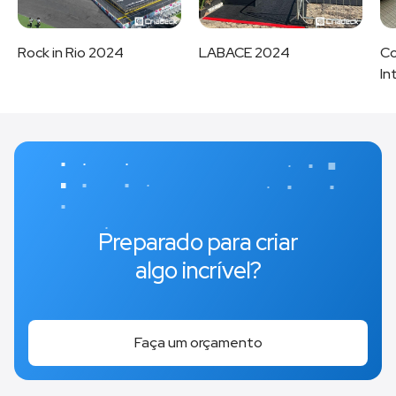
Rock in Rio 2024
LABACE 2024
Co
In
Preparado para criar
algo incrível?
Faça um orçamento