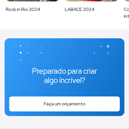
Rock in Rio 2024
LABACE 2024
Co
In
Preparado para criar
algo incrível?
Faça um orçamento