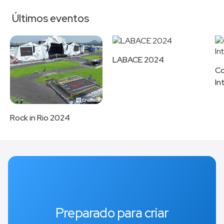
Últimos eventos
LABACE 2024
Co
In
Rock in Rio 2024
Preparado para criar