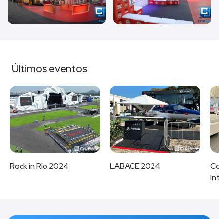
Últimos eventos
Rock in Rio 2024
LABACE 2024
Co
In