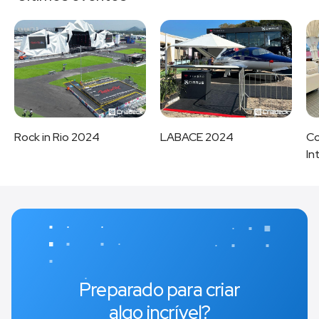
Rock in Rio 2024
LABACE 2024
Co
In
Preparado para criar
algo incrível?