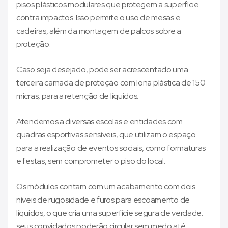
pisos plásticos modulares que protegem a superfície
contra impactos. Isso permite o uso de mesas e
cadeiras, além da montagem de palcos sobre a
proteção.
Caso seja desejado, pode ser acrescentado uma
terceira camada de proteção com lona plástica de 150
micras, para a retenção de líquidos.
Atendemos a diversas escolas e entidades com
quadras esportivas sensíveis, que utilizam o espaço
para a realização de eventos sociais, como formaturas
e festas, sem comprometer o piso do local.
Os módulos contam com um acabamento com dois
níveis de rugosidade e furos para escoamento de
líquidos, o que cria uma superfície segura de verdade:
seus convidados poderão circular sem medo até